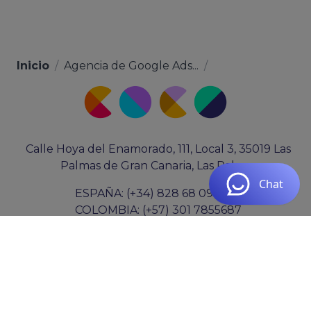
Inicio
/
Agencia de Google Ads...
/
Calle Hoya del Enamorado, 111, Local 3, 35019 Las
Palmas de Gran Canaria, Las Palmas
ESPAÑA: (+34) 828 68 09 00
COLOMBIA: (+57) 301 7855687
clientes@cocosolution.com
De lunes a jueves de 09:00 a 16:00 y viernes de
09:00 a 15:00