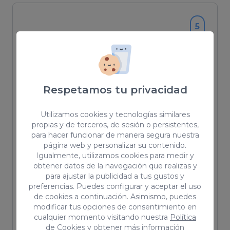
5
Coco Solution
Respetamos tu privacidad
A Leading Search and Build Agency in
Spain
Utilizamos cookies y tecnologías similares
Las Palmas de Gran Canaria
, Canary
propias y de terceros, de sesión o persistentes,
Islands, Spain
para hacer funcionar de manera segura nuestra
Remote work
página web y personalizar su contenido.
10-49
Igualmente, utilizamos cookies para medir y
2017
obtener datos de la navegación que realizas y
para ajustar la publicidad a tus gustos y
preferencias. Puedes configurar y aceptar el uso
Agencia especializada en el
de cookies a continuación. Asimismo, puedes
posicionamiento orgánico con clientes en
modificar tus opciones de consentimiento en
cualquier momento visitando nuestra
Política
más de 5 países en menos de 4 años con
de Cookies
y obtener más información