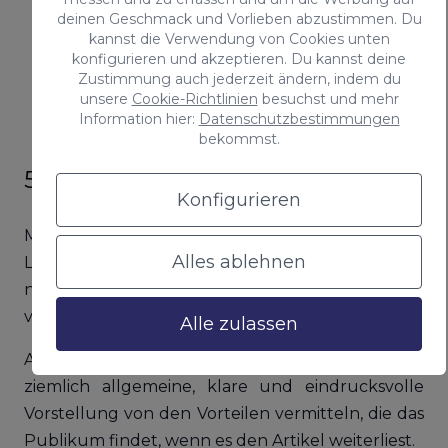
Er muss Schlüsselwörter enthalten.
deinen Geschmack und Vorlieben abzustimmen. Du
kannst die Verwendung von Cookies unten
Fasse dich kurz und direkt.
konfigurieren und akzeptieren. Du kannst deine
Schaffe eine Erwartung.
Zustimmung auch jederzeit ändern, indem du
Schreibe nicht in Großbuchstaben.
unsere
Cookie-Richtlinien
besuchst und mehr
Information hier:
Datenschutzbestimmungen
Googele den Titel.
bekommst.
5. Der erste Absatz
Konfigurieren
Mit dem Titel haben wir die Aufmerksamkeit des
Alles ablehnen
Lesers geweckt, mit dem ersten Absatz wollen wir
nun, dass er weiterliest und die Seite nicht
verlässt.
Alle zulassen
Außerdem musst du kurz und prägnant eine
ziemlich allgemeine, klare und eindrucksvolle
Vorstellung von den Vorteilen vermitteln, die das
Publikum findet, wenn es den Artikel weiterliest.