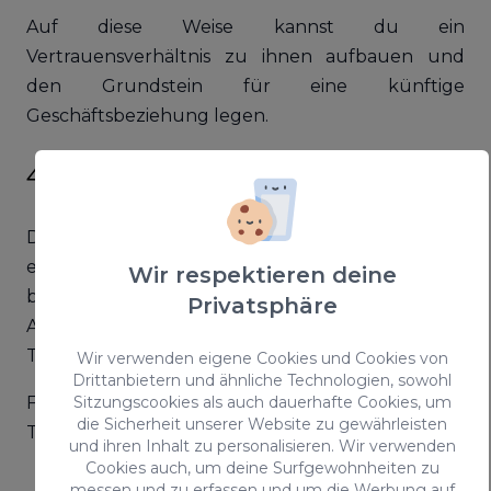
Auf diese Weise kannst du ein
Vertrauensverhältnis zu ihnen aufbauen und
den Grundstein für eine künftige
Geschäftsbeziehung legen.
4. Der Titel
Die Wahl eines guten Titels ist von
entscheidender Bedeutung. Man muss
Wir respektieren deine
bedenken, dass man nur eine Chance hat, die
Privatsphäre
Aufmerksamkeit der Leser zu gewinnen, und der
Titel ist die Chance, um dieses Ziel zu erreichen.
Wir verwenden eigene Cookies und Cookies von
Drittanbietern und ähnliche Technologien, sowohl
Folgende Tipps helfen dir dabei, einen guten
Sitzungscookies als auch dauerhafte Cookies, um
die Sicherheit unserer Website zu gewährleisten
Titel zu haben:
und ihren Inhalt zu personalisieren. Wir verwenden
Cookies auch, um deine Surfgewohnheiten zu
Er sollte nicht länger als 70 Zeichen sein.
messen und zu erfassen und um die Werbung auf