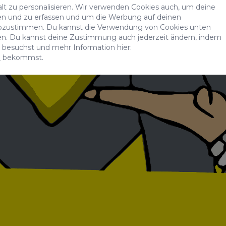
alt zu personalisieren. Wir verwenden Cookies auch, um deine
n und zu erfassen und um die Werbung auf deinen
bzustimmen. Du kannst die Verwendung von Cookies unten
ren. Du kannst deine Zustimmung auch jederzeit ändern, indem
besuchst und mehr Information hier:
n
bekommst.