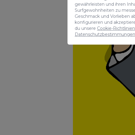
gewährleisten und ihren Inh
Surfgewohnheiten zu messe
Geschmack und Vorlieben a
konfigurieren und akzeptie
du unsere
Cookie-Richtlinien
Datenschutzbestimmunge