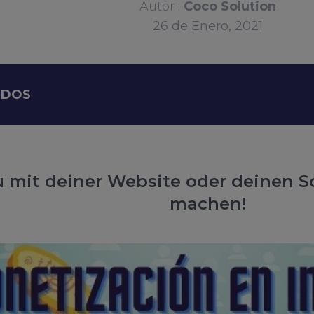
Autor :
Coco Solution
26
de
Enero, 2021
IDOS
u mit deiner Website oder deinen S
machen!