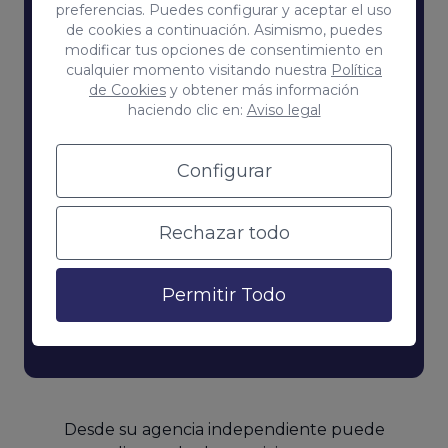
preferencias. Puedes configurar y aceptar el uso
Portfolio de proyectos y
de cookies a continuación. Asimismo, puedes
modificar tus opciones de consentimiento en
resultados
cualquier momento visitando nuestra
Política
Podrás ofrecer nuestro portfolio de proyectos
de Cookies
y obtener más información
y resultados como garantía.
haciendo clic en:
Aviso legal
Configurar
Agencia
Coco
Independiente
White Label Agency
Rechazar todo
Permitir Todo
Desde su agencia independiente puede