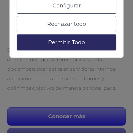
Configurar
Tecnología ACAI CODE
Nuestra propia herramienta de
Rechazar todo
analítica
Permitir Todo
Somos la agencia de analítica en Cáceres que
utiliza tecnología Matomo. Gracias a ella,
podemos ubicar datos en servidores internos,
analizamos métricas basadas en tramos y
definimos objetivos de manera personalizada.
Conocer más