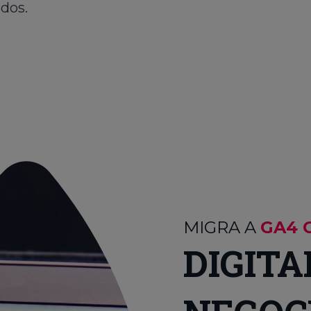
ados.
MIGRA A
GA4 
DIGITA