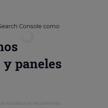
 Search Console como
e
mos
 y paneles
ar los datos es visualmente,