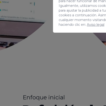
para hacer funcionar de man
Igualmente, utilizamos cooki
para ajustar la publicidad a 
cookies a continuación. Asi
cualquier momento visitand
haciendo clic en:
Aviso legal
Enfoque inicial