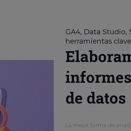
GA4, Data Studio,
herramientas clav
Elabora
informes
de datos
La mejor forma de analiz