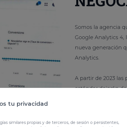
NEGOC
Somos la agencia qu
Google Analytics 4,
nueva generación q
Analytics.
A partir de 2023 las
estándar dejarán de
s tu privacidad
¿Por qué migrar a GA
podrá acceder a los
ías similares propias y de terceros, de sesión o persistentes,