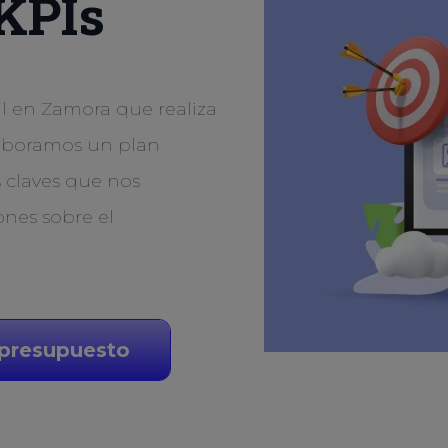
 KPIs
l en Zamora que realiza
elaboramos un plan
 claves que nos
ones sobre el
 presupuesto