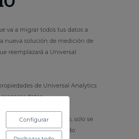
IO
e va a migrar todos tus datos a
 la nueva solución de medición de
ue reemplazará a Universal
 propiedades de Universal Analytics
 procesar datos.
4? Después del 1 de julio, solo se
Configurar
 datos que se hayan podido