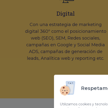
Digital
Con una estrategia de marketing
digital 360º como el posicionamiento
web (SEO), SEM, Redes sociales,
campañas en Google y Social Media
ADS, campañas de generación de
leads, Analítica web y reporting etc.
Respetamo
Utilizamos cookies y tecnolog