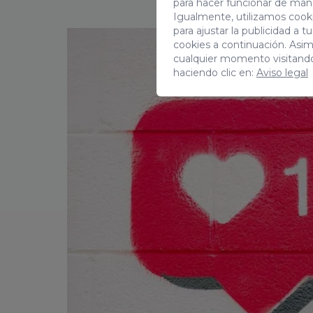
para hacer funcionar de man
Igualmente, utilizamos cooki
para ajustar la publicidad a 
cookies a continuación. Asi
cualquier momento visitand
haciendo clic en:
Aviso legal