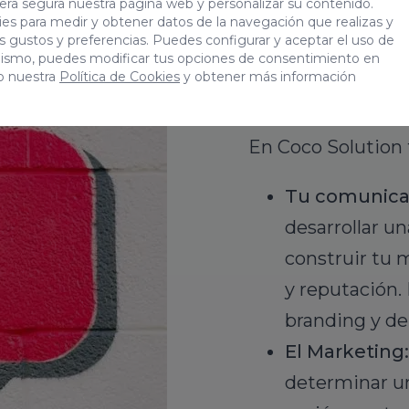
era segura nuestra página web y personalizar su contenido.
es para medir y obtener datos de la navegación que realizas y
tus gustos y preferencias. Puedes configurar y aceptar el uso de
Coco Solut
mismo, puedes modificar tus opciones de consentimiento en
o nuestra
Política de Cookies
y obtener más información
de comuni
En Coco Solution
Tu comunicac
desarrollar u
construir tu 
y reputación.
branding y de
El Marketing:
determinar u