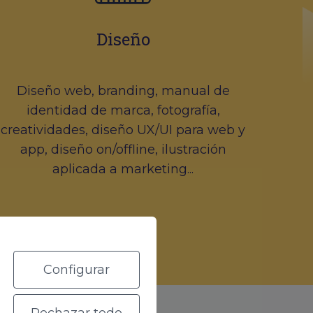
Diseño
Diseño web, branding, manual de
identidad de marca, fotografía,
creatividades, diseño UX/UI para web y
app, diseño on/offline, ilustración
aplicada a marketing...
Configurar