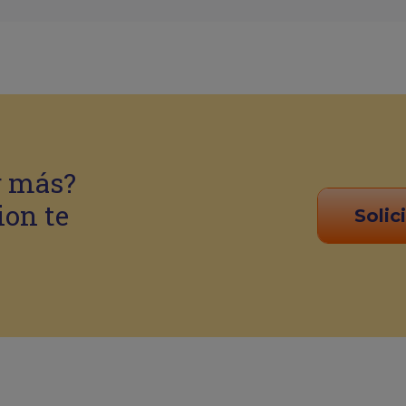
r más?
ion te
Solic