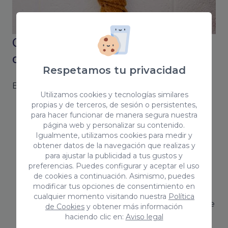
Coco Solution como tu agencia de
comunicación en Jaén
Respetamos tu privacidad
En Coco Solution te ayudamos con:
Utilizamos cookies y tecnologías similares
propias y de terceros, de sesión o persistentes,
Tu comunicación corporativa:
Te ayudamos
para hacer funcionar de manera segura nuestra
a desarrollar una buena estrategia
página web y personalizar su contenido.
corporativa para construir tu marca y
Igualmente, utilizamos cookies para medir y
obtener datos de la navegación que realizas y
mejorar tu posicionamiento y reputación.
para ajustar la publicidad a tus gustos y
Nos encargaremos de definir tu branding y
preferencias. Puedes configurar y aceptar el uso
de cookies a continuación. Asimismo, puedes
de diferenciarte de la competencia.
modificar tus opciones de consentimiento en
El Marketing:
Definimos una estrategia para
cualquier momento visitando nuestra
Política
determinar un buen plan de marketing o de
de Cookies
y obtener más información
haciendo clic en:
Aviso legal
una acción puntual para tu negocio.