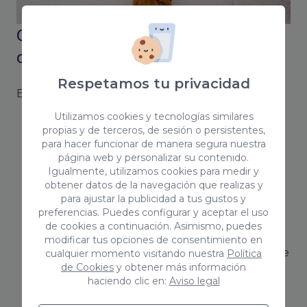
Coco Solution como tu agencia de
comunicación en Las Palmas
Respetamos tu privacidad
En Coco Solution te ayudamos con:
Utilizamos cookies y tecnologías similares
Tu comunicación corporativa:
Te ayudamos
propias y de terceros, de sesión o persistentes,
a desarrollar una buena estrategia
para hacer funcionar de manera segura nuestra
página web y personalizar su contenido.
corporativa para construir tu marca y
Igualmente, utilizamos cookies para medir y
mejorar tu posicionamiento y reputación.
obtener datos de la navegación que realizas y
Nos encargaremos de definir tu branding y
para ajustar la publicidad a tus gustos y
preferencias. Puedes configurar y aceptar el uso
de diferenciarte de la competencia.
de cookies a continuación. Asimismo, puedes
El Marketing:
Definimos una estrategia para
modificar tus opciones de consentimiento en
determinar un buen plan de marketing o de
cualquier momento visitando nuestra
Política
de Cookies
y obtener más información
una acción puntual para tu negocio.
haciendo clic en:
Aviso legal
Potenciar tu marca en las redes sociales
: