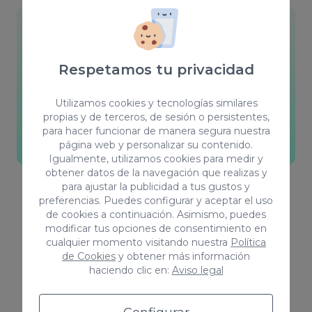
Camaleónicos
Somos fieles defensores de la formación para
Respetamos tu privacidad
crecer como profesionales, nos adaptamos a
cada cliente y buscamos la forma de trabajar
Utilizamos cookies y tecnologías similares
que más se adecue a cada uno.
propias y de terceros, de sesión o persistentes,
para hacer funcionar de manera segura nuestra
página web y personalizar su contenido.
Visita nuestro blog
Igualmente, utilizamos cookies para medir y
obtener datos de la navegación que realizas y
para ajustar la publicidad a tus gustos y
preferencias. Puedes configurar y aceptar el uso
de cookies a continuación. Asimismo, puedes
modificar tus opciones de consentimiento en
cualquier momento visitando nuestra
Política
de Cookies
y obtener más información
haciendo clic en:
Aviso legal
Sobre nosotros
¿Quiénes somos?