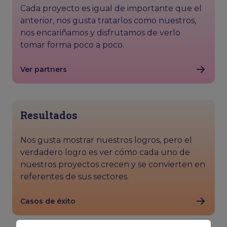
Cada proyecto es igual de importante que el
anterior, nos gusta tratarlos como nuestros,
nos encariñamos y disfrutamos de verlo
tomar forma poco a poco.
Ver partners
Resultados
Nos gusta mostrar nuestros logros, pero el
verdadero logro es ver cómo cada uno de
nuestros proyectos crecen y se convierten en
referentes de sus sectores.
Casos de éxito