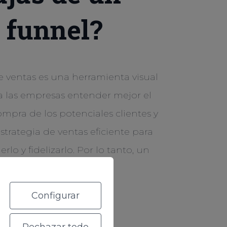
 funnel?
 ventas es una herramienta visual
a las empresas entender mejor el
mpra de los potenciales clientes y
strategia de ventas eficiente para
erlo y fidelizarlo. Por lo tanto, un
iene varias ventajas:
Configurar