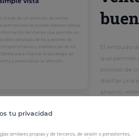
simple vista
buen
A través de un embudo de ventas
automatizado es posible obtener valiosa
información del cliente, que permite un
análisis detallado de los patrones de
comportamiento y preferencias de los
El embudo de
clientes para mejorar la estrategia de
que permite 
venta y personalizar la atención.
proceso de co
diseñar una e
atraerlo, reten
buen funnel t
s tu privacidad
Aumenta tus ventas
ías similares propias y de terceros, de sesión o persistentes,