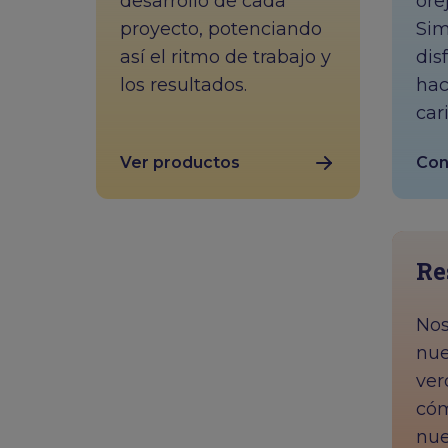
desarrollo de cada
ore
proyecto, potenciando
Si
así el ritmo de trabajo y
dis
los resultados.
hac
car
Ver productos
Con
Re
Nos
nue
ver
cóm
nue