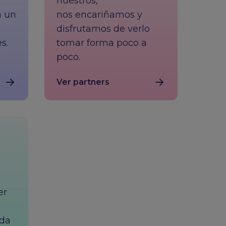
nuestros,
n un
nos encariñamos y
disfrutamos de verlo
s.
tomar forma poco a
poco.
Ver partners
er
ada