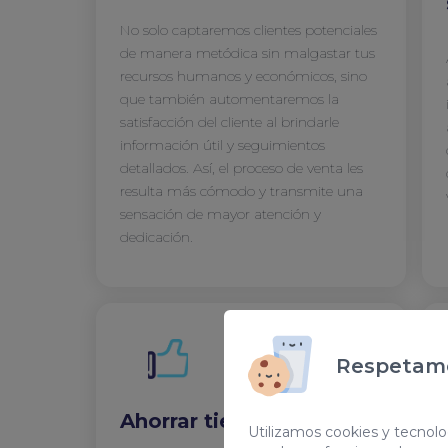
No solo captaremos clientes potenciales
de manera metódica sin malgastar tus
recursos humanos y económicos, sino
que también automentaremos la
satisfacción del cliente al brindarle
información útil y seguimientos
detallados. Así, el proceso de venta les
resulta más cómodo y transmite una
sensación de mayor atención y
dedicación.
Respetamo
Ahorrar tiempo
Utilizamos cookies y tecnolog