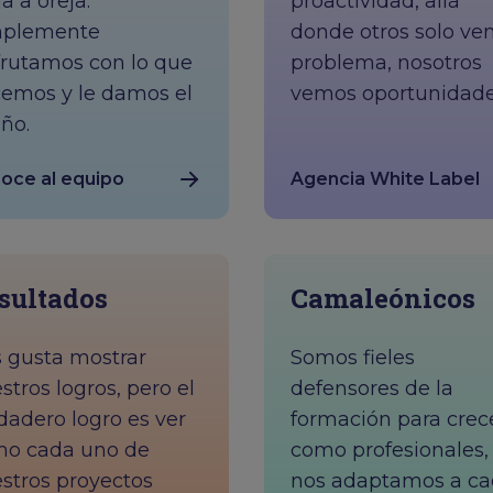
ja a oreja.
proactividad, allá
mplemente
donde otros solo ve
frutamos con lo que
problema, nosotros
emos y le damos el
vemos oportunidade
iño.
oce al equipo
Agencia White Label
sultados
Camaleónicos
 gusta mostrar
Somos fieles
stros logros, pero el
defensores de la
dadero logro es ver
formación para crec
o cada uno de
como profesionales,
stros proyectos
nos adaptamos a c