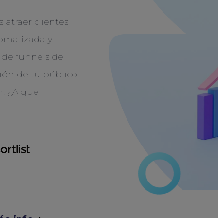
 atraer clientes
omatizada y
 de funnels de
ión de tu público
r. ¿A qué