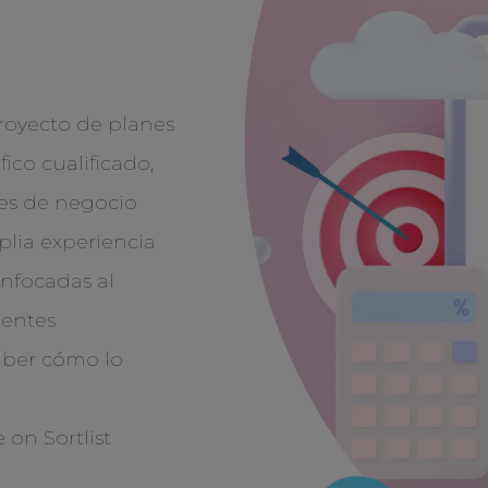
royecto de planes
fico cualificado,
des de negocio
plia experiencia
enfocadas al
ientes
saber cómo lo