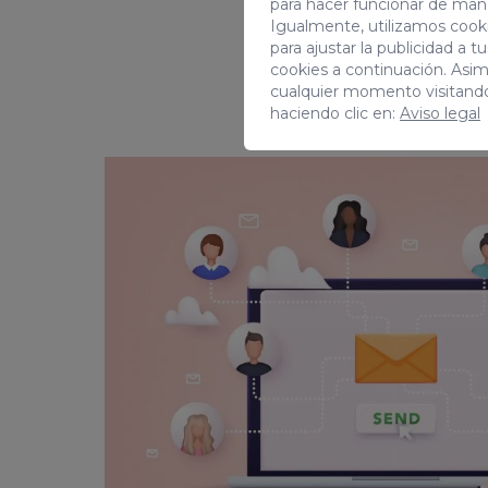
para hacer funcionar de man
Igualmente, utilizamos cooki
para ajustar la publicidad a 
cookies a continuación. Asi
cualquier momento visitand
haciendo clic en:
Aviso legal