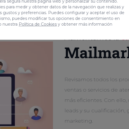
era segura nuestra página web y personalizar su contenido.
es para medir y obtener datos de la navegación que realizas y
tus gustos y preferencias. Puedes configurar y aceptar el uso de
mismo, puedes modificar tus opciones de consentimiento en
o nuestra
Política de Cookies
y obtener más información
Aumentamos la
ef
Mailmar
Revisamos todos los proc
ventas o servicios de at
más eficientes. Con ello
leads y su cualificación
marketing.