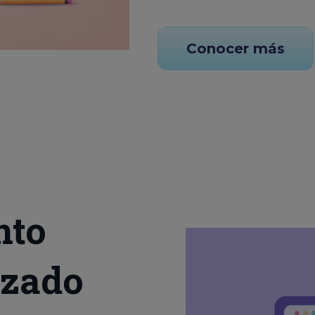
Conocer más
nto
izado