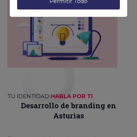
Permitir Todo
TU IDENTIDAD
HABLA POR TI
Desarrollo de branding en
Asturias