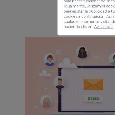
para hacer funcionar de man
Igualmente, utilizamos cooki
para ajustar la publicidad a 
cookies a continuación. Asi
cualquier momento visitand
haciendo clic en:
Aviso legal