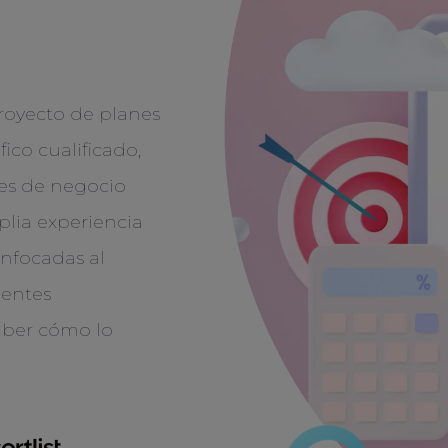
royecto de planes
fico cualificado,
des de negocio
plia experiencia
enfocadas al
ientes
saber cómo lo