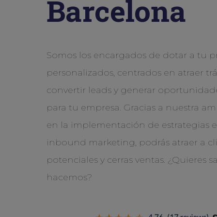
Barcelona
Somos los encargados de dotar a tu p
personalizados, centrados en atraer trá
convertir leads y generar oportunida
para tu empresa. Gracias a nuestra am
en la implementación de estrategias 
inbound marketing, podrás atraer a cl
potenciales y cerras ventas. ¿Quieres 
hacemos?