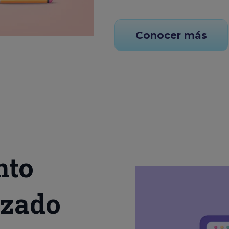
Conocer más
nto
izado