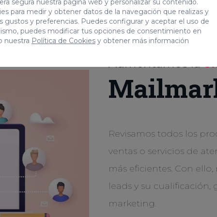
era segura nuestra página web y personalizar su contenido.
es para medir y obtener datos de la navegación que realizas y
tus gustos y preferencias. Puedes configurar y aceptar el uso de
mismo, puedes modificar tus opciones de consentimiento en
o nuestra
Política de Cookies
y obtener más información
Aumentamos la
ef
Mailmar
Revisamos todos los proc
ventas o servicios de at
más eficientes. Con ello
leads y su cualificación
marketing.