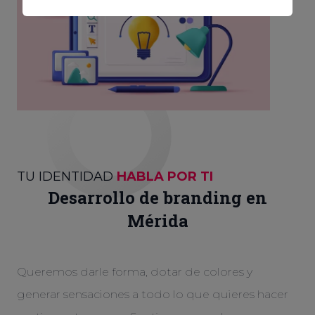
TU IDENTIDAD
HABLA POR TI
Desarrollo de branding en
Mérida
Queremos darle forma, dotar de colores y
generar sensaciones a todo lo que quieres hacer