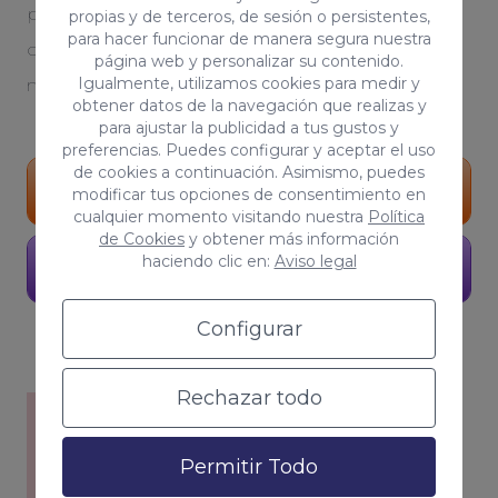
personalizada. Serás testigo del crecimiento
propias y de terceros, de sesión o persistentes,
para hacer funcionar de manera segura nuestra
orgánico de tu proyecto. Tú, eres parte de
página web y personalizar su contenido.
Igualmente, utilizamos cookies para medir y
nuestro equipo
obtener datos de la navegación que realizas y
para ajustar la publicidad a tus gustos y
preferencias. Puedes configurar y aceptar el uso
de cookies a continuación. Asimismo, puedes
Portfolio
modificar tus opciones de consentimiento en
cualquier momento visitando nuestra
Política
de Cookies
y obtener más información
haciendo clic en:
Aviso legal
Pide presupuesto
Configurar
Rechazar todo
Permitir Todo