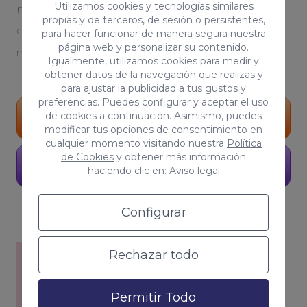
Utilizamos cookies y tecnologías similares
personalizada. Serás testigo del crecimiento
propias y de terceros, de sesión o persistentes,
orgánico de tu proyecto. Tú, eres parte de
para hacer funcionar de manera segura nuestra
página web y personalizar su contenido.
nuestro equipo
Igualmente, utilizamos cookies para medir y
obtener datos de la navegación que realizas y
para ajustar la publicidad a tus gustos y
preferencias. Puedes configurar y aceptar el uso
de cookies a continuación. Asimismo, puedes
Portfolio
modificar tus opciones de consentimiento en
cualquier momento visitando nuestra
Política
de Cookies
y obtener más información
Pide presupuesto
haciendo clic en:
Aviso legal
Configurar
Rechazar todo
Permitir Todo