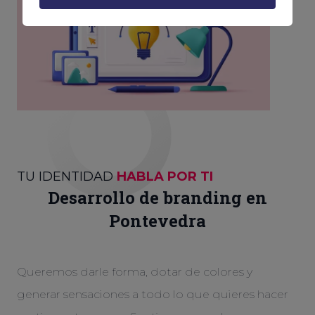
TU IDENTIDAD
HABLA POR TI
Desarrollo de branding en
Pontevedra
Queremos darle forma, dotar de colores y
generar sensaciones a todo lo que quieres hacer