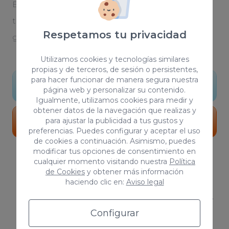
El diseño es la primera piedra para hacer realidad
tu proyecto. Somos una agencia de diseño
Respetamos tu privacidad
gráfico que da forma a tus ideas y sueños.
Utilizamos cookies y tecnologías similares
propias y de terceros, de sesión o persistentes,
para hacer funcionar de manera segura nuestra
Conocer más
página web y personalizar su contenido.
Igualmente, utilizamos cookies para medir y
obtener datos de la navegación que realizas y
para ajustar la publicidad a tus gustos y
Portfolio
preferencias. Puedes configurar y aceptar el uso
de cookies a continuación. Asimismo, puedes
modificar tus opciones de consentimiento en
cualquier momento visitando nuestra
Política
de Cookies
y obtener más información
haciendo clic en:
Aviso legal
¿En qué áreas trabaja una agencia
de publicidad?
Configurar