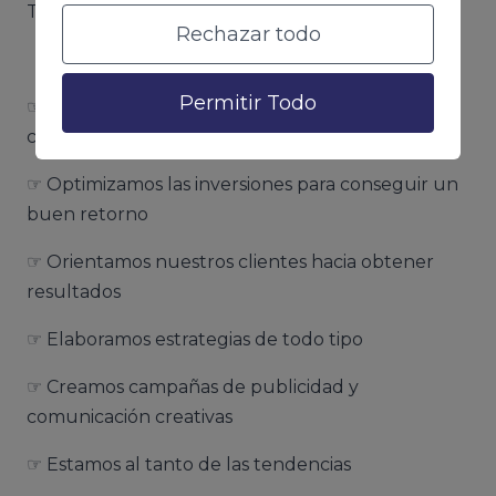
Trabajamos la publicidad de la siguiente manera:
Rechazar todo
Permitir Todo
☞ Ayudamos a que los anunciantes y
consumidores se encuentren
☞ Optimizamos las inversiones para conseguir un
buen retorno
☞ Orientamos nuestros clientes hacia obtener
resultados
☞ Elaboramos estrategias de todo tipo
☞ Creamos campañas de publicidad y
comunicación creativas
☞ Estamos al tanto de las tendencias