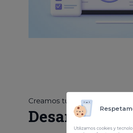
Creamos tu web
personaliz
Respetamo
Desarrollo we
Utilizamos cookies y tecnolog