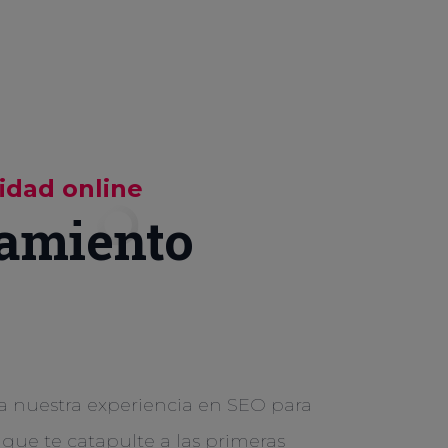
lidad online
amiento
a nuestra experiencia en SEO para
 que te catapulte a las primeras