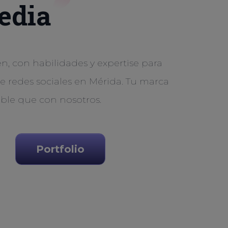
edia
, con habilidades y expertise para
de redes sociales en Mérida. Tu marca
ible que con nosotros.
Portfolio