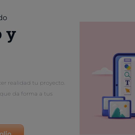
do
o y
er realidad tu proyecto.
que da forma a tus
olio