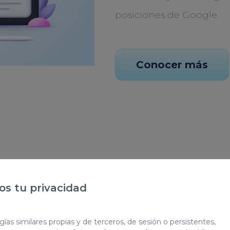
posiciones de Google.
Conocer más
ada
s tu privacidad
b
ías similares propias y de terceros, de sesión o persistentes,