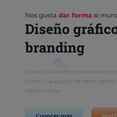
Nos gusta
dar forma
al mun
Diseño gráfic
branding
El diseño es la primera piedra para hac
Somos una agencia de diseño gráfico 
ideas y sueños.
Conocer más
Portf