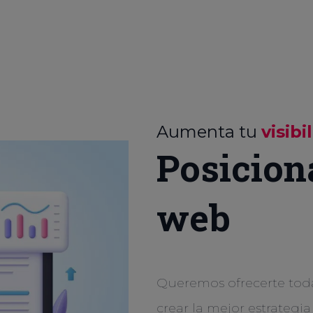
Aumenta tu
visibi
Posicion
web
Queremos ofrecerte tod
crear la mejor estrategia