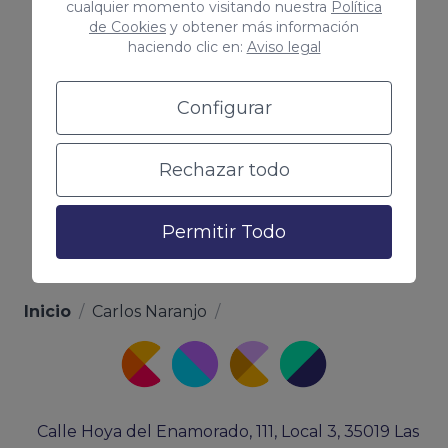
cualquier momento visitando nuestra
Política
de Cookies
y obtener más información
Descubre las novedades de Instagram
haciendo clic en:
Aviso legal
que marcarán el 2025
Ver más
Configurar
Rechazar todo
Permitir Todo
Inicio
/
Carlos Naranjo
/
Calle Hoya del Enamorado, 111, Local 3, 35019 Las