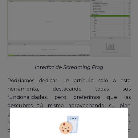
Interfaz de Screaming Frog
Podríamos dedicar un artículo solo a esta
herramienta, destacando todas sus
funcionalidades, pero preferimos que las
descubras tú mismo aprovechando su plan
gratuito que permite el rastreo de 500 URL de
forma gratuita, más que suficiente para poder
descubrir distintos puntos de mejora en el sitio