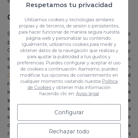
web.
Respetamos tu privacidad
Google Search Console
Utilizamos cookies y tecnologías similares
propias y de terceros, de sesión o persistentes,
para hacer funcionar de manera segura nuestra
Si hablamos de rastreo e indexación, es imposible
página web y personalizar su contenido.
pasar por alto la herramienta gratuita propia de
Igualmente, utilizamos cookies para medir y
Google que ayuda a monitorear, mantener y
obtener datos de la navegación que realizas y
para ajustar la publicidad a tus gustos y
solucionar problemas en la presencia del sitio web
preferencias. Puedes configurar y aceptar el uso
en los resultados de búsqueda de Google. Con
de cookies a continuación. Asimismo, puedes
Google Search Console
podrás
analizar el
modificar tus opciones de consentimiento en
cualquier momento visitando nuestra
Política
rendimiento del sitio, la cobertura de indexación,
de Cookies
y obtener más información
identificar errores de rastreo, enviar mapas del
haciendo clic en:
Aviso legal
sitio, y recibir alertas sobre problemas de
seguridad y manuales
. También ofrece datos
Configurar
sobre las consultas orgánicas de búsqueda que
dirigen tráfico al sitio y proporciona
Rechazar todo
recomendaciones para mejorar la visibilidad en los