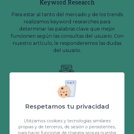
Keyword Research
Para estar al tanto del mercado y de los trends
realizamos keyword researches para
determinar las palabras clave que mejor
funcionen según las consultas del usuario. Con
nuestro artículo, le responderemos las dudas
del usuario.
Redacción de contenidos
en inglés y alemán
Respetamos tu privacidad
Internacionaliza tu negocio y ofrece contenido
en inglés o alemán para llegar a los usuarios de
Utilizamos cookies y tecnologías similares
otros países. ¡No pierdas la oportunidad y aspira
propias y de terceros, de sesión o persistentes,
para hacer funcionar de manera segura nuestra