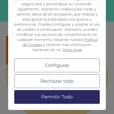
a más con tu marca!
página web y personalizar su contenido.
Igualmente, utilizamos cookies para medir y
obtener datos de la navegación que realizas y
para ajustar la publicidad a tus gustos y
preferencias. Puedes configurar y aceptar el uso
de cookies a continuación. Asimismo, puedes
modificar tus opciones de consentimiento en
cualquier momento visitando nuestra
Política
de Cookies
y obtener más información
haciendo clic en:
Aviso legal
¿Quieres saber más?
Configurar
En Coco Solution te
asesoramos.
Rechazar todo
Solicita presupuesto
Permitir Todo