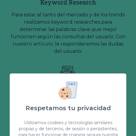
Keyword Research
Para estar al tanto del mercado y de los trends
realizamos keyword researches para
determinar las palabras clave que mejor
funcionen según las consultas del usuario. Con
nuestro artículo, le responderemos las dudas
del usuario.
Redacción de contenidos
en inglés y alemán
Respetamos tu privacidad
Internacionaliza tu negocio y ofrece contenido
en inglés o alemán para llegar a los usuarios de
Utilizamos cookies y tecnologías similares
otros países. ¡No pierdas la oportunidad y aspira
propias y de terceros, de sesión o persistentes,
para hacer funcionar de manera segura nuestra