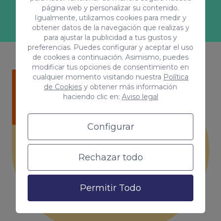
a más con tu marca!
página web y personalizar su contenido.
Igualmente, utilizamos cookies para medir y
obtener datos de la navegación que realizas y
para ajustar la publicidad a tus gustos y
preferencias. Puedes configurar y aceptar el uso
de cookies a continuación. Asimismo, puedes
modificar tus opciones de consentimiento en
cualquier momento visitando nuestra
Política
de Cookies
y obtener más información
haciendo clic en:
Aviso legal
¿Quieres saber más?
Configurar
En Coco Solution te
asesoramos.
Rechazar todo
Solicita presupuesto
Permitir Todo