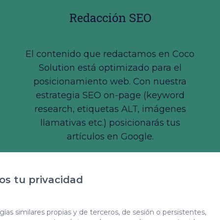
Redacción SEO
El contenido que redactamos en Coco
Solution está optimizado para el
posicionamiento web. Con nuestra
estrategia SEO on-page (keyword
research, etiquetas ALT, imágenes
llamativas etc.) posicionarás tus
artículos en Google.
s tu privacidad
ías similares propias y de terceros, de sesión o persistentes,