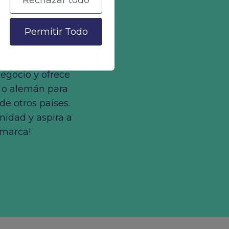
Rechazar todo
contenidos
Permitir Todo
 alemán
negocio y ofrece
 o alemán para
 de otros países.
nidad y aspira a
 marca!