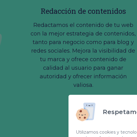
Redacción de contenidos
Redactamos el contenido de tu web
con la mejor estrategia de contenidos,
tanto para negocio como para blog y
redes sociales. Mejora la visibilidad de
tu marca y ofrece contenido de
calidad al usuario para ganar
autoridad y ofrecer información
valiosa.
Respetamo
Utilizamos cookies y tecnolog