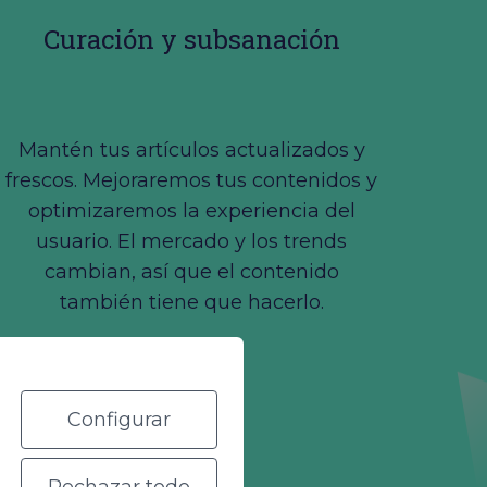
Curación y subsanación
Mantén tus artículos actualizados y
frescos. Mejoraremos tus contenidos y
optimizaremos la experiencia del
usuario. El mercado y los trends
cambian, así que el contenido
también tiene que hacerlo.
Configurar