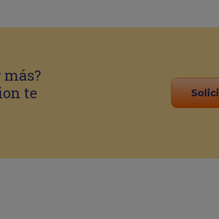
r más?
ion te
Solic