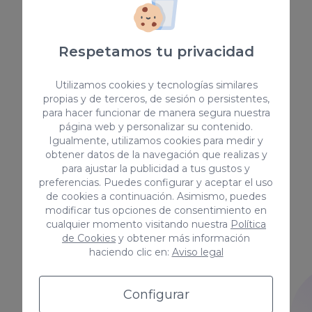
los productos y servicios.
Confiar la redacción de este
tipo de contenido a nuestro
Respetamos tu privacidad
equipo es garantía de éxito. Son
capaces de detectar cualquier
Utilizamos cookies y tecnologías similares
tipo de contenido coorporativo
propias y de terceros, de sesión o persistentes,
y de actualidad.
para hacer funcionar de manera segura nuestra
página web y personalizar su contenido.
Igualmente, utilizamos cookies para medir y
obtener datos de la navegación que realizas y
para ajustar la publicidad a tus gustos y
preferencias. Puedes configurar y aceptar el uso
Copywriting técnico
de cookies a continuación. Asimismo, puedes
modificar tus opciones de consentimiento en
Nuestros copywriters cuentan
cualquier momento visitando nuestra
Política
de Cookies
y obtener más información
con un expertise amplio y
haciendo clic en:
Aviso legal
saben manejarse en cualquier
sector. Son capaces de
desarrollar contenido de valor,
Configurar
con calidad, a partir de los