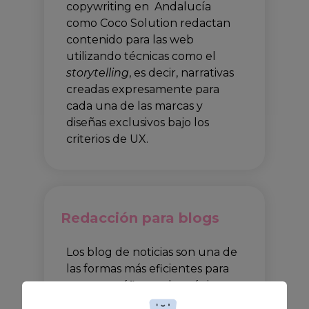
copywriting en Andalucía
como Coco Solution redactan
contenido para las web
utilizando técnicas como el
storytelling
, es decir, narrativas
creadas expresamente para
cada una de las marcas y
diseñas exclusivos bajo los
criterios de UX.
Redacción para blogs
Los blog de noticias son una de
las formas más eficientes para
generar tráfico en las páginas
web con el fin de dar a conocer