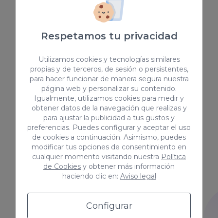
los productos y servicios.
Confiar la redacción de este
tipo de contenido a nuestro
Respetamos tu privacidad
equipo es garantía de éxito. Son
capaces de detectar cualquier
Utilizamos cookies y tecnologías similares
tipo de contenido coorporativo
propias y de terceros, de sesión o persistentes,
y de actualidad.
para hacer funcionar de manera segura nuestra
página web y personalizar su contenido.
Igualmente, utilizamos cookies para medir y
obtener datos de la navegación que realizas y
para ajustar la publicidad a tus gustos y
preferencias. Puedes configurar y aceptar el uso
Copywriting técnico
de cookies a continuación. Asimismo, puedes
modificar tus opciones de consentimiento en
Nuestros copywriters cuentan
cualquier momento visitando nuestra
Política
de Cookies
y obtener más información
con un expertise amplio y
haciendo clic en:
Aviso legal
saben manejarse en cualquier
sector. Son capaces de
desarrollar contenido de valor,
Configurar
con calidad, a partir de los