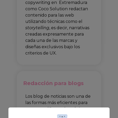
copywriting en Extremadura
como Coco Solution redactan
contenido para las web
utilizando técnicas como el
storytelling
, es decir, narrativas
creadas expresamente para
cada una de las marcas y
diseñas exclusivos bajo los
criterios de UX.
Redacción para blogs
Los blog de noticias son una de
las formas más eficientes para
generar tráfico en las páginas
web con el fin de dar a conocer