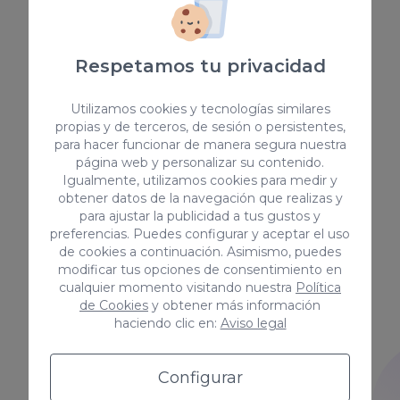
los productos y servicios.
Confiar la redacción de este
tipo de contenido a nuestro
Respetamos tu privacidad
equipo es garantía de éxito. Son
capaces de detectar cualquier
Utilizamos cookies y tecnologías similares
tipo de contenido coorporativo
propias y de terceros, de sesión o persistentes,
y de actualidad.
para hacer funcionar de manera segura nuestra
página web y personalizar su contenido.
Igualmente, utilizamos cookies para medir y
obtener datos de la navegación que realizas y
para ajustar la publicidad a tus gustos y
preferencias. Puedes configurar y aceptar el uso
Copywriting técnico
de cookies a continuación. Asimismo, puedes
modificar tus opciones de consentimiento en
Nuestros copywriters cuentan
cualquier momento visitando nuestra
Política
de Cookies
y obtener más información
con un expertise amplio y
haciendo clic en:
Aviso legal
saben manejarse en cualquier
sector. Son capaces de
desarrollar contenido de valor,
Configurar
con calidad, a partir de los