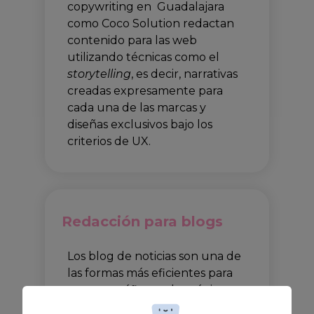
copywriting en Guadalajara
como Coco Solution redactan
contenido para las web
utilizando técnicas como el
storytelling
, es decir, narrativas
creadas expresamente para
cada una de las marcas y
diseñas exclusivos bajo los
criterios de UX.
Redacción para blogs
Los blog de noticias son una de
las formas más eficientes para
generar tráfico en las páginas
web con el fin de dar a conocer