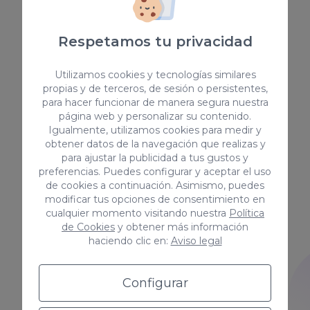
Confiar la redacción de este
tipo de contenido a nuestro
Respetamos tu privacidad
equipo es garantía de éxito. Son
capaces de detectar cualquier
tipo de contenido coorporativo
Utilizamos cookies y tecnologías similares
propias y de terceros, de sesión o persistentes,
y de actualidad.
para hacer funcionar de manera segura nuestra
página web y personalizar su contenido.
Igualmente, utilizamos cookies para medir y
obtener datos de la navegación que realizas y
para ajustar la publicidad a tus gustos y
Copywriting técnico
preferencias. Puedes configurar y aceptar el uso
de cookies a continuación. Asimismo, puedes
modificar tus opciones de consentimiento en
Nuestros copywriters cuentan
cualquier momento visitando nuestra
Política
con un expertise amplio y
de Cookies
y obtener más información
saben manejarse en cualquier
haciendo clic en:
Aviso legal
sector. Son capaces de
desarrollar contenido de valor,
Configurar
con calidad, a partir de los
textos más técnicos aportando