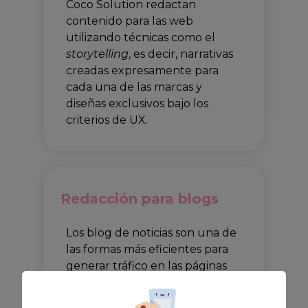
Coco Solution redactan
contenido para las web
utilizando técnicas como el
storytelling
, es decir, narrativas
creadas expresamente para
cada una de las marcas y
diseñas exclusivos bajo los
criterios de UX.
Redacción para blogs
Los blog de noticias son una de
las formas más eficientes para
generar tráfico en las páginas
web con el fin de dar a conocer
los productos y servicios.