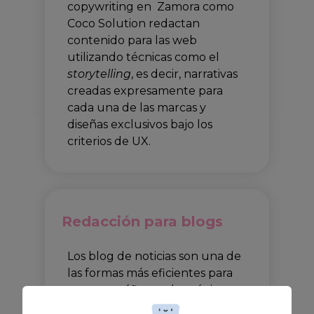
copywriting en Zamora como
Coco Solution redactan
contenido para las web
utilizando técnicas como el
storytelling
, es decir, narrativas
creadas expresamente para
cada una de las marcas y
diseñas exclusivos bajo los
criterios de UX.
Redacción para blogs
Los blog de noticias son una de
las formas más eficientes para
generar tráfico en las páginas
web con el fin de dar a conocer