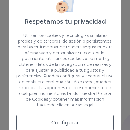
los productos y servicios.
Confiar la redacción de este
tipo de contenido a nuestro
Respetamos tu privacidad
equipo es garantía de éxito. Son
capaces de detectar cualquier
Utilizamos cookies y tecnologías similares
tipo de contenido coorporativo
propias y de terceros, de sesión o persistentes,
y de actualidad.
para hacer funcionar de manera segura nuestra
página web y personalizar su contenido.
Igualmente, utilizamos cookies para medir y
obtener datos de la navegación que realizas y
para ajustar la publicidad a tus gustos y
preferencias. Puedes configurar y aceptar el uso
Copywriting técnico
de cookies a continuación. Asimismo, puedes
modificar tus opciones de consentimiento en
Nuestros copywriters cuentan
cualquier momento visitando nuestra
Política
de Cookies
y obtener más información
con un expertise amplio y
haciendo clic en:
Aviso legal
saben manejarse en cualquier
sector. Son capaces de
desarrollar contenido de valor,
Configurar
con calidad, a partir de los