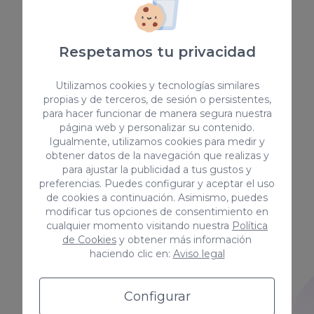
los productos y servicios.
Confiar la redacción de este
tipo de contenido a nuestro
Respetamos tu privacidad
equipo es garantía de éxito. Son
capaces de detectar cualquier
Utilizamos cookies y tecnologías similares
tipo de contenido coorporativo
propias y de terceros, de sesión o persistentes,
y de actualidad.
para hacer funcionar de manera segura nuestra
página web y personalizar su contenido.
Igualmente, utilizamos cookies para medir y
obtener datos de la navegación que realizas y
para ajustar la publicidad a tus gustos y
preferencias. Puedes configurar y aceptar el uso
Copywriting técnico
de cookies a continuación. Asimismo, puedes
modificar tus opciones de consentimiento en
Nuestros copywriters cuentan
cualquier momento visitando nuestra
Política
de Cookies
y obtener más información
con un expertise amplio y
haciendo clic en:
Aviso legal
saben manejarse en cualquier
sector. Son capaces de
desarrollar contenido de valor,
Configurar
con calidad, a partir de los