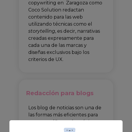
copywriting en Zaragoza como
Coco Solution redactan
contenido para las web
utilizando técnicas como el
storytelling
, es decir, narrativas
creadas expresamente para
cada una de las marcas y
diseñas exclusivos bajo los
criterios de UX.
Redacción para blogs
Los blog de noticias son una de
las formas más eficientes para
generar tráfico en las páginas
web con el fin de dar a conocer