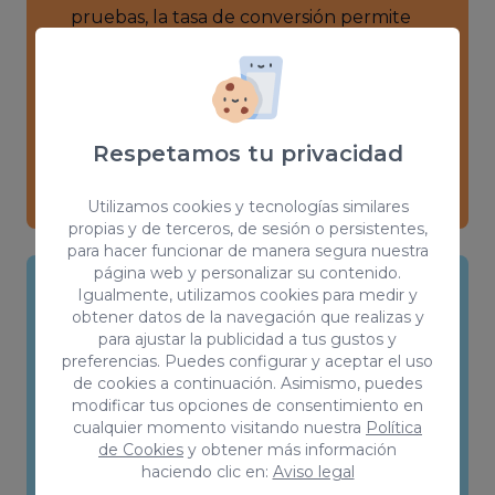
pruebas, la tasa de conversión permite
tomar decisiones sobre los cambios que
puedes implementar en tu sitio web.
Permitiéndote identificar con precisión
qué elementos están funcionando bien
Respetamos tu privacidad
y cuáles necesitan mejoras.
Utilizamos cookies y tecnologías similares
propias y de terceros, de sesión o persistentes,
para hacer funcionar de manera segura nuestra
página web y personalizar su contenido.
Igualmente, utilizamos cookies para medir y
obtener datos de la navegación que realizas y
Mejora de la eficiencia de los
para ajustar la publicidad a tus gustos y
gastos
preferencias. Puedes configurar y aceptar el uso
de cookies a continuación. Asimismo, puedes
Al mejorar la tasa de conversión, el CRO
modificar tus opciones de consentimiento en
cualquier momento visitando nuestra
Política
puede ayudar a maximizar la eficiencia
de Cookies
y obtener más información
en el gasto de marketing, ya que se
haciendo clic en:
Aviso legal
obtienen más conversiones de los