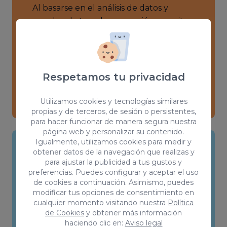
Al basarse en el análisis de datos y
pruebas, la tasa de conversión permite
tomar decisiones sobre los cambios que
puedes implementar en tu sitio web.
Permitiéndote identificar con precisión
qué elementos están funcionando bien
Respetamos tu privacidad
y cuáles necesitan mejoras.
Utilizamos cookies y tecnologías similares
propias y de terceros, de sesión o persistentes,
para hacer funcionar de manera segura nuestra
página web y personalizar su contenido.
Igualmente, utilizamos cookies para medir y
obtener datos de la navegación que realizas y
Mejora de la eficiencia de los
para ajustar la publicidad a tus gustos y
preferencias. Puedes configurar y aceptar el uso
gastos
de cookies a continuación. Asimismo, puedes
modificar tus opciones de consentimiento en
Al mejorar la tasa de conversión, el CRO
cualquier momento visitando nuestra
Política
puede ayudar a maximizar la eficiencia
de Cookies
y obtener más información
haciendo clic en:
Aviso legal
en el gasto de marketing, ya que se