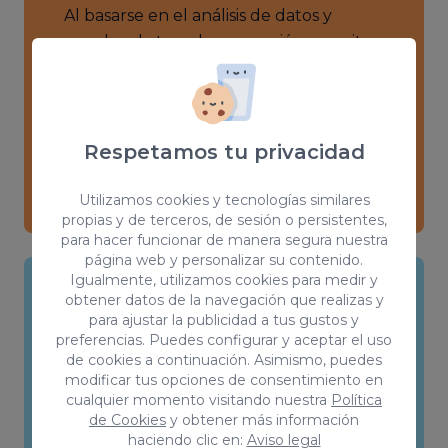
Al basarse en el análisis de datos y
pruebas, la tasa de conversión permite
tomar decisiones sobre los cambios que
puedes implementar en tu sitio web.
Permitiéndote identificar con precisión
qué elementos están funcionando bien
Respetamos tu privacidad
y cuáles necesitan mejoras.
Utilizamos cookies y tecnologías similares
propias y de terceros, de sesión o persistentes,
para hacer funcionar de manera segura nuestra
página web y personalizar su contenido.
Igualmente, utilizamos cookies para medir y
obtener datos de la navegación que realizas y
Mejora de la eficiencia de los
para ajustar la publicidad a tus gustos y
preferencias. Puedes configurar y aceptar el uso
gastos
de cookies a continuación. Asimismo, puedes
modificar tus opciones de consentimiento en
Al mejorar la tasa de conversión, el CRO
cualquier momento visitando nuestra
Política
puede ayudar a maximizar la eficiencia
de Cookies
y obtener más información
haciendo clic en:
Aviso legal
en el gasto de marketing, ya que se