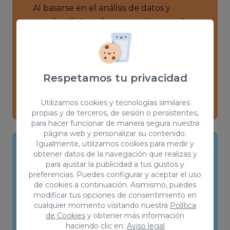
Al basarse en el análisis de datos y
pruebas, la tasa de conversión permite
tomar decisiones sobre los cambios que
puedes implementar en tu sitio web.
Permitiéndote identificar con precisión
qué elementos están funcionando bien
Respetamos tu privacidad
y cuáles necesitan mejoras.
Utilizamos cookies y tecnologías similares
propias y de terceros, de sesión o persistentes,
para hacer funcionar de manera segura nuestra
página web y personalizar su contenido.
Igualmente, utilizamos cookies para medir y
obtener datos de la navegación que realizas y
Mejora de la eficiencia de los
para ajustar la publicidad a tus gustos y
preferencias. Puedes configurar y aceptar el uso
gastos
de cookies a continuación. Asimismo, puedes
modificar tus opciones de consentimiento en
Al mejorar la tasa de conversión, el CRO
cualquier momento visitando nuestra
Política
puede ayudar a maximizar la eficiencia
de Cookies
y obtener más información
haciendo clic en:
Aviso legal
en el gasto de marketing, ya que se