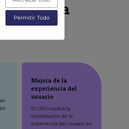
Rechazar todo
estrategia
Permitir Todo
Mejora de la
experiencia del
usuario
ner
mpo
El CRO implica la
optimización de la
experiencia del usuario en