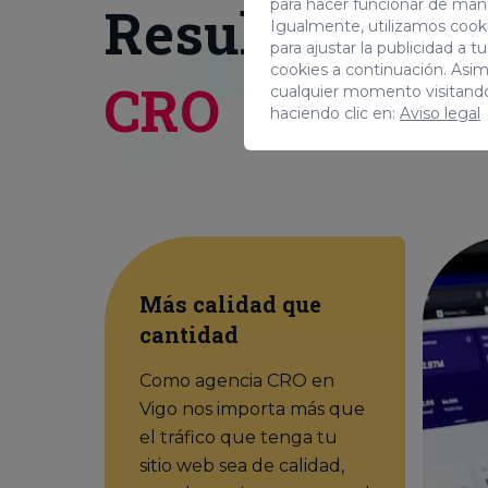
para hacer funcionar de man
Resultados al
Igualmente, utilizamos cooki
para ajustar la publicidad a 
cookies a continuación. Asi
CRO
cualquier momento visitand
haciendo clic en:
Aviso legal
Más calidad que
cantidad
Como agencia CRO en
Vigo nos importa más que
el tráfico que tenga tu
sitio web sea de calidad,