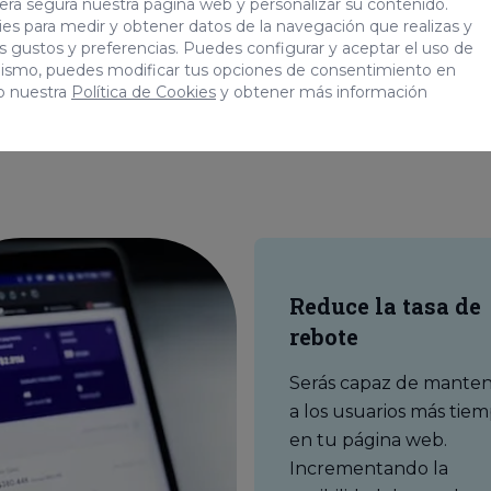
era segura nuestra página web y personalizar su contenido.
 implementar una 
es para medir y obtener datos de la navegación que realizas y
tus gustos y preferencias. Puedes configurar y aceptar el uso de
mismo, puedes modificar tus opciones de consentimiento en
o nuestra
Política de Cookies
y obtener más información
Reduce la tasa de
rebote
Serás capaz de mante
a los usuarios más tie
en tu página web.
Incrementando la