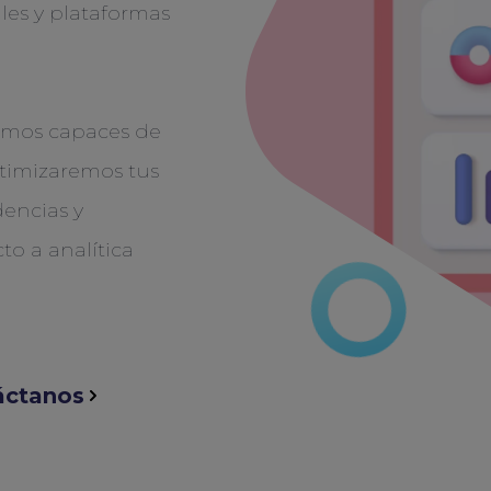
les y plataformas
remos capaces de
ptimizaremos tus
encias y
o a analítica
áctanos