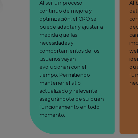
Al ser un proceso
Al 
continuo de mejora y
dat
optimización, el CRO se
con
puede adaptar y ajustar a
dec
medida que las
cam
necesidades y
imp
comportamientos de los
web
usuarios vayan
ide
evolucionan con el
qué
tiempo. Permitiendo
fun
mantener el sitio
nec
actualizado y relevante,
asegurándote de su buen
funcionamiento en todo
momento.