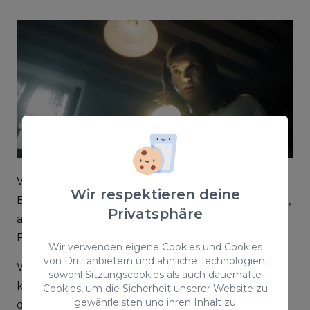
Wir sind fest davon überzeugt, dass
Wir respektieren deine
Blitzlichtfotos wunderbar sind und toll aussehen,
Privatsphäre
aber die Wahrheit ist, dass sie es nicht sind! Flash-
Fotos von Handys sind nicht schön, sorry!
Wir verwenden eigene Cookies und Cookies
von Drittanbietern und ähnliche Technologien,
Wir müssen bedenken, dass ein Smartphone
sowohl Sitzungscookies als auch dauerhafte
keine Spiegelreflexkamera ist, mit der wir sowohl
Cookies, um die Sicherheit unserer Website zu
gewährleisten und ihren Inhalt zu
den Hintergrund als auch das Motiv, das wir