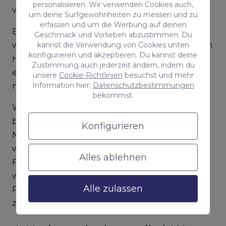
personalisieren. Wir verwenden Cookies auch,
verewigen wollen, belichten können.
um deine Surfgewohnheiten zu messen und zu
erfassen und um die Werbung auf deinen
Blitzlichtfotos, die auf ein Motiv gerichtet sind,
Geschmack und Vorlieben abzustimmen. Du
werden zu hell beleuchtet, mit einem schwarzen
kannst die Verwendung von Cookies unten
konfigurieren und akzeptieren. Du kannst deine
Hintergrund, wodurch ein künstliches Licht
Zustimmung auch jederzeit ändern, indem du
entsteht, das überhaupt nicht schön oder
unsere
Cookie-Richtlinien
besuchst und mehr
Information hier:
Datenschutzbestimmungen
natürlich aussieht.
bekommst.
Wenn du dich in einer dunklen Umgebung
befindest oder es Nacht ist, verwende die
Konfigurieren
Nachtmodi des Handys und du wirst sehen,
welchen Unterschied es zum Blitz macht. Deine
Alles ablehnen
Fotos werden von besserer Qualität sein, und du
wirst in der Lage sein, die Landschaft oder die
Alle zulassen
Person, die du willst, in ihrer vollen Blüte zu
zeigen.