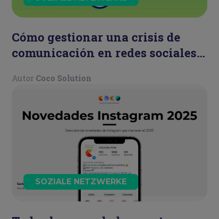
Cómo gestionar una crisis de
comunicación en redes sociales:
guía para mantener la calma y
Autor
Coco Solution
actuar con estrategia
SOZIALE NETZWERKE