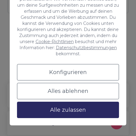
um deine Surfgewohnheiten zu messen und zu
erfassen und um die Werbung auf deinen
Geschmack und Vorlieben abzustimmen. Du
kannst die Verwendung von Cookies unten
konfigurieren und akzeptieren. Du kannst deine
Zustimmung auch jederzeit ändern, indem du
unsere
Cookie-Richtlinien
besuchst und mehr
Wir beantworten deine Fragen
Information hier:
Datenschutzbestimmungen
Häufig gestellte Fragen zum
bekommst.
Content-Marketing
Konfigurieren
Alles ablehnen
Was ist Content-Marketing?
Alle zulassen
Wie erstellt man gute Website-Inhalte?