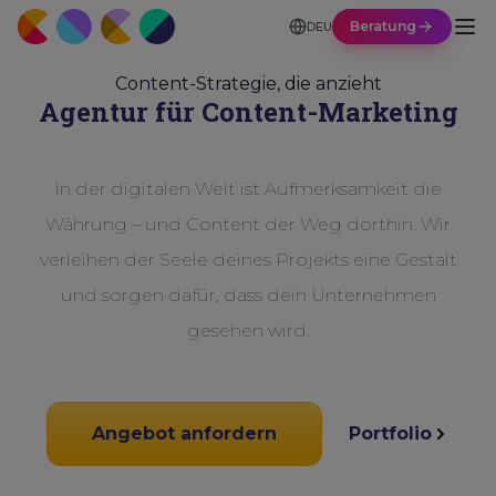
Beratung
DEU
Content-Strategie, die anzieht
Agentur für Content-Marketing
In der digitalen Welt ist Aufmerksamkeit die
Währung – und Content der Weg dorthin. Wir
verleihen der Seele deines Projekts eine Gestalt
und sorgen dafür, dass dein Unternehmen
gesehen wird.
Angebot anfordern
Portfolio