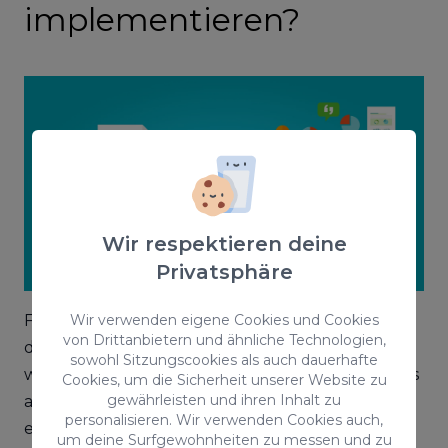
implementieren?
Wir respektieren deine
Privatsphäre
Für die Umsetzung von Smart Content können
Wir verwenden eigene Cookies und Cookies
von Drittanbietern und ähnliche Technologien,
die folgenden Schritte als Leitfaden dienen,
sowohl Sitzungscookies als auch dauerhafte
wobei zu bedenken ist, dass sowohl Kreativität als
Cookies, um die Sicherheit unserer Website zu
gewährleisten und ihren Inhalt zu
auch die Überprüfung der Inhalte von
personalisieren. Wir verwenden Cookies auch,
entscheidender Bedeutung sind.
um deine Surfgewohnheiten zu messen und zu