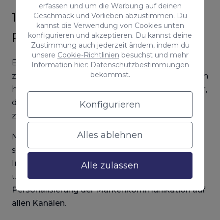
erfassen und um die Werbung auf deinen
1. Das Publikum kennen und
Geschmack und Vorlieben abzustimmen. Du
kannst die Verwendung von Cookies unten
personalisieren
konfigurieren und akzeptieren. Du kannst deine
Zustimmung auch jederzeit ändern, indem du
unsere
Cookie-Richtlinien
besuchst und mehr
Es ist wichtig, die Zielgruppe zu erforschen und
Information hier:
Datenschutzbestimmungen
bekommst.
zu versuchen, ihre Interessen und Suchabsichten
herauszufinden, sowie die Keywords oder Wörter,
die sie verwenden, um eine bestimmte Website
Konfigurieren
zu erreichen, unter anderem.
Alles ablehnen
Nur so ist es möglich, nach Gruppen zu
segmentieren, um der Zielgruppe interessante
Inhalte anbieten zu können, die sie ansprechen
Alle zulassen
und begeistern. Und wie? Durch die
Personalisierung der Markenkommunikation auf
allen Kanälen
.