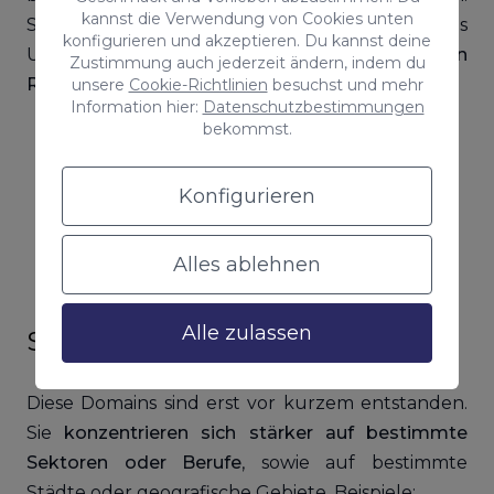
kannst die Verwendung von Cookies unten
Sie sind sehr nützlich, wenn Sie ein kleines
konfigurieren und akzeptieren. Du kannst deine
Unternehmen haben und es
in einer bestimmten
Zustimmung auch jederzeit ändern, indem du
Region positionieren möchten
. Zum Beispiel:
unsere
Cookie-Richtlinien
besuchst und mehr
Information hier:
Datenschutzbestimmungen
bekommst.
.ch: Schweiz
.il: Israel
.co.uk: Großbritannien
Konfigurieren
.mx: Mexiko
.dk: Dänemark
Alles ablehnen
.de: Deutschland
Alle zulassen
Spezialisierte Domains
Diese Domains sind erst vor kurzem entstanden.
Sie
konzentrieren sich stärker auf bestimmte
Sektoren oder Berufe
, sowie auf bestimmte
Städte oder geografische Gebiete. Beispiele: