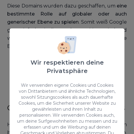
Diese Domains wurden dazu geschaffen, um
eine
bestimmte Rolle auf globaler oder auch
generischer Ebene zu spielen
. Somit weiß Google
ganz einfach, wie diese zu kategorisieren sind und
wo sie positioniert werden müssen. Einige
Beispiele sind:
org: Gemeinnützige Organisation
Wir respektieren deine
com: Kommerziellle Website
Privatsphäre
net: Internetservice Unternehmen
info: Informative Website
Wir verwenden eigene Cookies und Cookies
von Drittanbietern und ähnliche Technologien,
biz: Handels Website
sowohl Sitzungscookies als auch dauerhafte
Cookies, um die Sicherheit unserer Website zu
Geografische Top-Level-Domains
gewährleisten und ihren Inhalt zu
personalisieren. Wir verwenden Cookies auch,
um deine Surfgewohnheiten zu messen und zu
Hierbei handelt es sich um Domains, die einen
erfassen und um die Werbung auf deinen
bestimmten geografischen Standort festlegen.
Geschmack und Vorlieben abzustimmen. Du