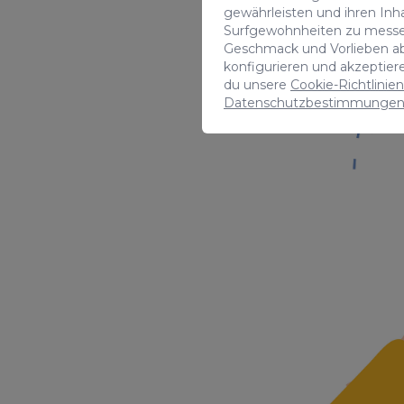
gewährleisten und ihren Inh
Surfgewohnheiten zu messe
Geschmack und Vorlieben a
konfigurieren und akzeptie
du unsere
Cookie-Richtlinien
Datenschutzbestimmunge