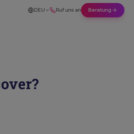
DEU
Ruf uns an
Beratung
cover?