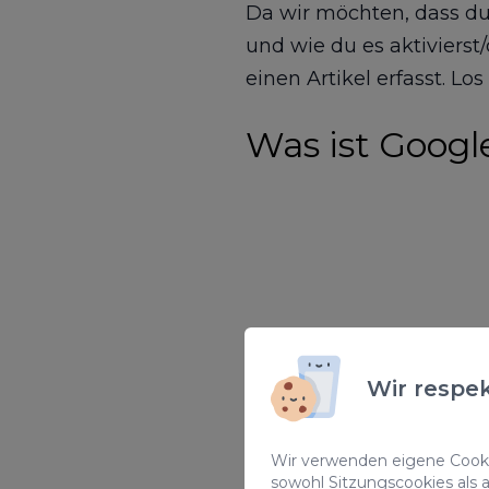
Da wir möchten, dass du 
und wie du es aktivierst
einen Artikel erfasst. Los
Was ist Googl
Wir respek
Wir verwenden eigene Cookie
sowohl Sitzungscookies als 