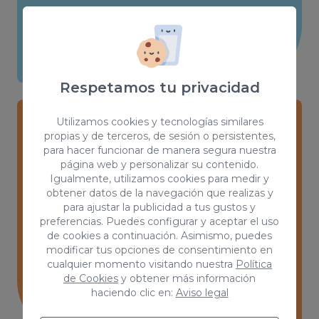
Respetamos tu privacidad
Utilizamos cookies y tecnologías similares
propias y de terceros, de sesión o persistentes,
Desarrollo de páginas web
para hacer funcionar de manera segura nuestra
personalizadas
página web y personalizar su contenido.
Igualmente, utilizamos cookies para medir y
obtener datos de la navegación que realizas y
Tendrás una web única en el mercado y
para ajustar la publicidad a tus gustos y
completamente equipada con las
preferencias. Puedes configurar y aceptar el uso
mejores herramientas internas.
de cookies a continuación. Asimismo, puedes
modificar tus opciones de consentimiento en
cualquier momento visitando nuestra
Política
de Cookies
y obtener más información
haciendo clic en:
Aviso legal