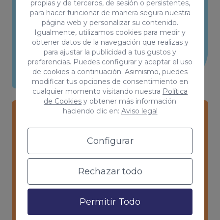
cualquier momento y dispositivo gracias
propias y de terceros, de sesión o persistentes,
para hacer funcionar de manera segura nuestra
a nuestra tecnología en la nube.
página web y personalizar su contenido.
Igualmente, utilizamos cookies para medir y
obtener datos de la navegación que realizas y
para ajustar la publicidad a tus gustos y
preferencias. Puedes configurar y aceptar el uso
de cookies a continuación. Asimismo, puedes
modificar tus opciones de consentimiento en
cualquier momento visitando nuestra
Política
de Cookies
y obtener más información
haciendo clic en:
Aviso legal
Desarrollo de páginas web
Configurar
personalizadas
Tendrás una web única en el mercado y
Rechazar todo
completamente equipada con las
mejores herramientas internas.
Permitir Todo