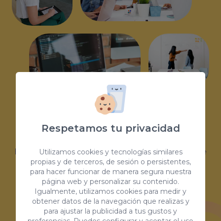
Mentes creativas e innovadoras
Respetamos tu privacidad
En Coco Solution, contamos con un equipo de
Utilizamos cookies y tecnologías similares
propias y de terceros, de sesión o persistentes,
profesionales joven, altamente cualificado y
para hacer funcionar de manera segura nuestra
página web y personalizar su contenido.
con gran expertise en el sector. Serán los
Igualmente, utilizamos cookies para medir y
encargados de llevar a cabo el diseño y el
obtener datos de la navegación que realizas y
para ajustar la publicidad a tus gustos y
desarrollo personalizado de tu proyecto. No