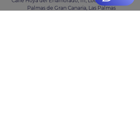
Calle Hoya del Enamorado, 111, Local 3, 35019 Las
Palmas de Gran Canaria, Las Palmas
ESPAÑA: (+34) 828 68 09 00
COLOMBIA: (+57) 301 7855687
clientes@cocosolution.com
De lunes a jueves de 09:00 a 16:00 y viernes de
09:00 a 15:00
B76365519
COCO SOLUTION SL
PYME INNOVADORA
Válido entre 29/04/2026- 28/04/2029