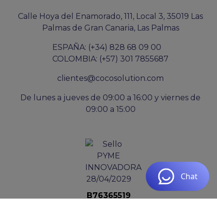
Calle Hoya del Enamorado, 111, Local 3, 35019 Las
Palmas de Gran Canaria, Las Palmas
ESPAÑA: (+34) 828 68 09 00
COLOMBIA: (+57) 301 7855687
clientes@cocosolution.com
De lunes a jueves de 09:00 a 16:00 y viernes de
09:00 a 15:00
B76365519
COCO SOLUTION SL
PYME INNOVADORA