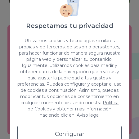
Respetamos tu privacidad
Utilizamos cookies y tecnologías similares
Creativity & Design
propias y de terceros, de sesión o persistentes,
para hacer funcionar de manera segura nuestra
Estilos, color, forma y sensaciones son
página web y personalizar su contenido.
las claves de un equipo que ha
Igualmente, utilizamos cookies para medir y
obtener datos de la navegación que realizas y
conseguido el equilibrio perfecto entre
para ajustar la publicidad a tus gustos y
creatividad y funcionalidad.
preferencias. Puedes configurar y aceptar el uso
de cookies a continuación. Asimismo, puedes
Ver más
modificar tus opciones de consentimiento en
cualquier momento visitando nuestra
Política
de Cookies
y obtener más información
haciendo clic en:
Aviso legal
Configurar