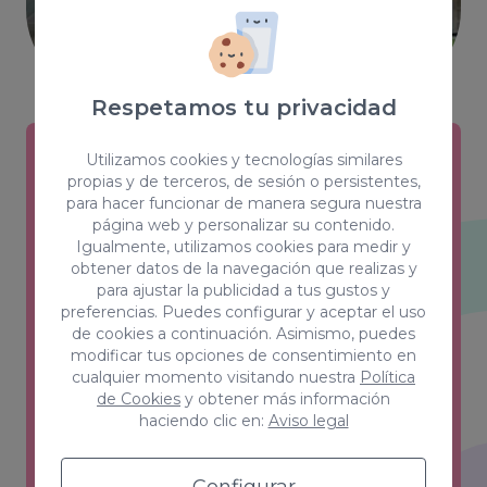
Respetamos tu privacidad
Utilizamos cookies y tecnologías similares
propias y de terceros, de sesión o persistentes,
Creativity & Design
para hacer funcionar de manera segura nuestra
página web y personalizar su contenido.
Estilos, color, forma y sensaciones son
Igualmente, utilizamos cookies para medir y
las claves de un equipo que ha
obtener datos de la navegación que realizas y
para ajustar la publicidad a tus gustos y
conseguido el equilibrio perfecto entre
preferencias. Puedes configurar y aceptar el uso
creatividad y funcionalidad.
de cookies a continuación. Asimismo, puedes
modificar tus opciones de consentimiento en
Ver más
cualquier momento visitando nuestra
Política
de Cookies
y obtener más información
haciendo clic en:
Aviso legal