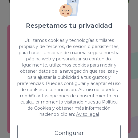
Respetamos tu privacidad
Utilizamos cookies y tecnologías similares
Creativity & Design
propias y de terceros, de sesión o persistentes,
para hacer funcionar de manera segura nuestra
Estilos, color, forma y sensaciones son
página web y personalizar su contenido.
las claves de un equipo que ha
Igualmente, utilizamos cookies para medir y
obtener datos de la navegación que realizas y
conseguido el equilibrio perfecto entre
para ajustar la publicidad a tus gustos y
creatividad y funcionalidad.
preferencias. Puedes configurar y aceptar el uso
de cookies a continuación. Asimismo, puedes
Ver más
modificar tus opciones de consentimiento en
cualquier momento visitando nuestra
Política
de Cookies
y obtener más información
haciendo clic en:
Aviso legal
Configurar