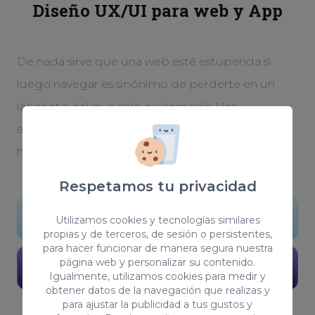
Diseño UX/UI para web y App
De nada sirve que una web esté estupenda si
luego navegar es sinónimo de perderte en un
laberinto del que solo quieres salir. Nos
encargamos de que tu web sea una autopista
hacia la conversión.
Respetamos tu privacidad
Quiero mi web
Utilizamos cookies y tecnologías similares
propias y de terceros, de sesión o persistentes,
para hacer funcionar de manera segura nuestra
página web y personalizar su contenido.
Ver portafolio
Igualmente, utilizamos cookies para medir y
obtener datos de la navegación que realizas y
para ajustar la publicidad a tus gustos y