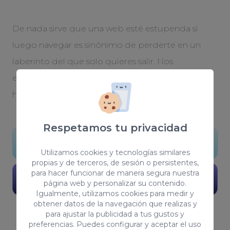
De nada sirve que una web esté estupenda si
luego navegar es sinónimo de perderte en un
laberinto del que solo quieres salir. Nos
encargamos de que tu web sea una autopista
hacia la conversión.
Respetamos tu privacidad
Quiero mi web
Utilizamos cookies y tecnologías similares
propias y de terceros, de sesión o persistentes,
para hacer funcionar de manera segura nuestra
Ver portafolio
página web y personalizar su contenido.
Igualmente, utilizamos cookies para medir y
obtener datos de la navegación que realizas y
para ajustar la publicidad a tus gustos y
preferencias. Puedes configurar y aceptar el uso