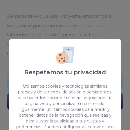
De nada sirve que una web esté estupenda si
luego navegar es sinónimo de perderte en un
laberinto del que solo quieres salir. Nos
encargamos de que tu web sea una autopista
hacia la conversión.
Respetamos tu privacidad
Quiero mi web
Utilizamos cookies y tecnologías similares
propias y de terceros, de sesión o persistentes,
para hacer funcionar de manera segura nuestra
Ver portafolio
página web y personalizar su contenido.
Igualmente, utilizamos cookies para medir y
obtener datos de la navegación que realizas y
para ajustar la publicidad a tus gustos y
preferencias. Puedes configurar y aceptar el uso