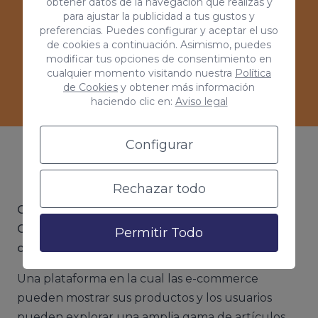
obtener datos de la navegación que realizas y
para ajustar la publicidad a tus gustos y
preferencias. Puedes configurar y aceptar el uso
de cookies a continuación. Asimismo, puedes
modificar tus opciones de consentimiento en
Ver casos de éxitos
cualquier momento visitando nuestra
Política
de Cookies
y obtener más información
haciendo clic en:
Aviso legal
Configurar
¿Qué es Google Shopping?
Rechazar todo
Google Shopping es el servicio que ofrece
Google que permite a los usuarios buscar y
Permitir Todo
comparar productos en línea
.
Una plataforma en la cual las e-commerce
pueden mostrar sus productos y los usuarios
pueden explorar una amplia gama de artículos